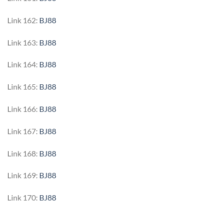
Link 162:
BJ88
Link 163:
BJ88
Link 164:
BJ88
Link 165:
BJ88
Link 166:
BJ88
Link 167:
BJ88
Link 168:
BJ88
Link 169:
BJ88
Link 170:
BJ88