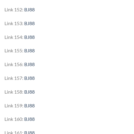
Link 152:
BJ88
Link 153:
BJ88
Link 154:
BJ88
Link 155:
BJ88
Link 156:
BJ88
Link 157:
BJ88
Link 158:
BJ88
Link 159:
BJ88
Link 160:
BJ88
Link 161:
BJ88