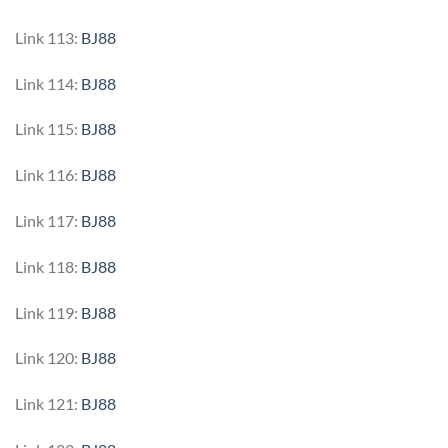
Link 113:
BJ88
Link 114:
BJ88
Link 115:
BJ88
Link 116:
BJ88
Link 117:
BJ88
Link 118:
BJ88
Link 119:
BJ88
Link 120:
BJ88
Link 121:
BJ88