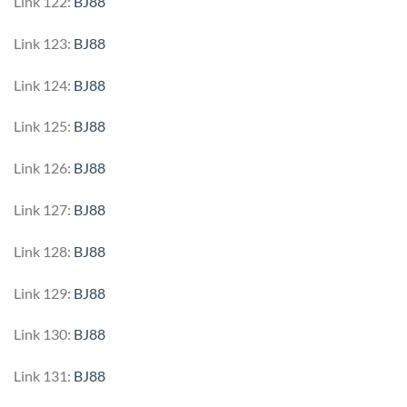
Link 122:
BJ88
Link 123:
BJ88
Link 124:
BJ88
Link 125:
BJ88
Link 126:
BJ88
Link 127:
BJ88
Link 128:
BJ88
Link 129:
BJ88
Link 130:
BJ88
Link 131:
BJ88