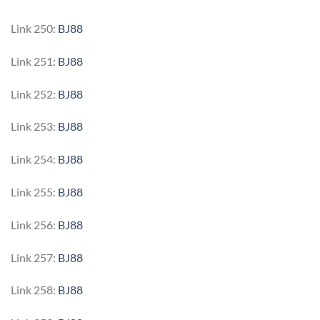
Link 250:
BJ88
Link 251:
BJ88
Link 252:
BJ88
Link 253:
BJ88
Link 254:
BJ88
Link 255:
BJ88
Link 256:
BJ88
Link 257:
BJ88
Link 258:
BJ88