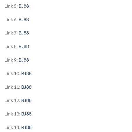
Link 5:
BJ88
Link 6:
BJ88
Link 7:
BJ88
Link 8:
BJ88
Link 9:
BJ88
Link 10:
BJ88
Link 11:
BJ88
Link 12:
BJ88
Link 13:
BJ88
Link 14:
BJ88