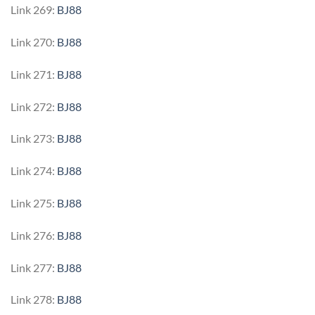
Link 269:
BJ88
Link 270:
BJ88
Link 271:
BJ88
Link 272:
BJ88
Link 273:
BJ88
Link 274:
BJ88
Link 275:
BJ88
Link 276:
BJ88
Link 277:
BJ88
Link 278:
BJ88