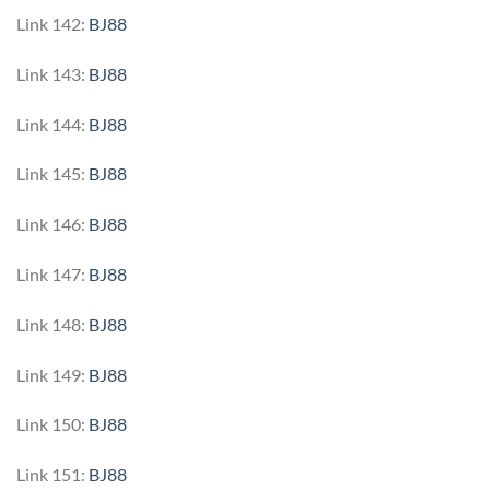
Link 142:
BJ88
Link 143:
BJ88
Link 144:
BJ88
Link 145:
BJ88
Link 146:
BJ88
Link 147:
BJ88
Link 148:
BJ88
Link 149:
BJ88
Link 150:
BJ88
Link 151:
BJ88