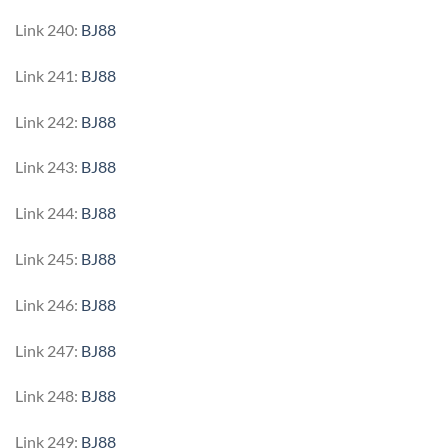
Link 240:
BJ88
Link 241:
BJ88
Link 242:
BJ88
Link 243:
BJ88
Link 244:
BJ88
Link 245:
BJ88
Link 246:
BJ88
Link 247:
BJ88
Link 248:
BJ88
Link 249:
BJ88