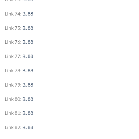
Link 74:
BJ88
Link 75:
BJ88
Link 76:
BJ88
Link 77:
BJ88
Link 78:
BJ88
Link 79:
BJ88
Link 80:
BJ88
Link 81:
BJ88
Link 82:
BJ88