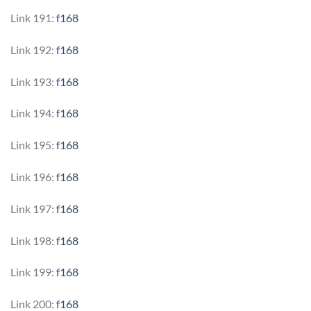
Link 191:
f168
Link 192:
f168
Link 193:
f168
Link 194:
f168
Link 195:
f168
Link 196:
f168
Link 197:
f168
Link 198:
f168
Link 199:
f168
Link 200:
f168