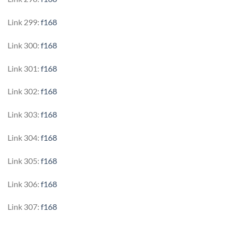
Link 299:
f168
Link 300:
f168
Link 301:
f168
Link 302:
f168
Link 303:
f168
Link 304:
f168
Link 305:
f168
Link 306:
f168
Link 307:
f168