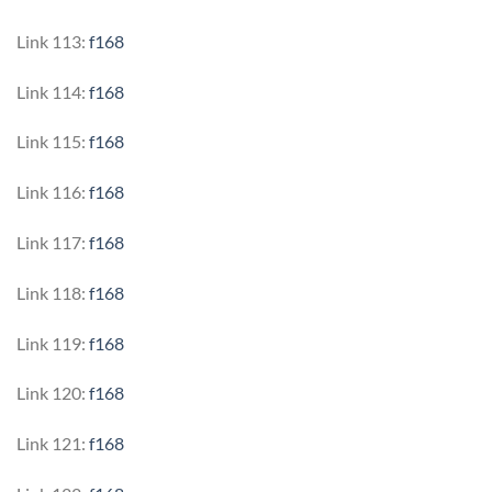
Link 113:
f168
Link 114:
f168
Link 115:
f168
Link 116:
f168
Link 117:
f168
Link 118:
f168
Link 119:
f168
Link 120:
f168
Link 121:
f168