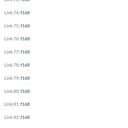
Link 74:
f168
Link 75:
f168
Link 76:
f168
Link 77:
f168
Link 78:
f168
Link 79:
f168
Link 80:
f168
Link 81:
f168
Link 82:
f168