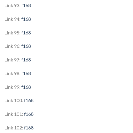
Link 93:
f168
Link 94:
f168
Link 95:
f168
Link 96:
f168
Link 97:
f168
Link 98:
f168
Link 99:
f168
Link 100:
f168
Link 101:
f168
Link 102:
f168