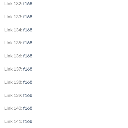
Link 132:
f168
Link 133:
f168
Link 134:
f168
Link 135:
f168
Link 136:
f168
Link 137:
f168
Link 138:
f168
Link 139:
f168
Link 140:
f168
Link 141:
f168