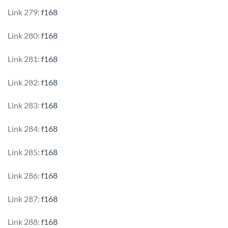
Link 279:
f168
Link 280:
f168
Link 281:
f168
Link 282:
f168
Link 283:
f168
Link 284:
f168
Link 285:
f168
Link 286:
f168
Link 287:
f168
Link 288:
f168