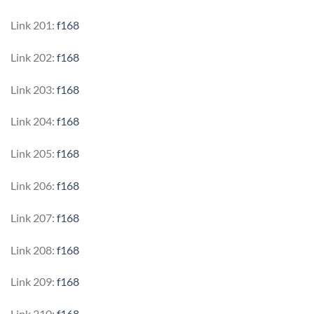
Link 201:
f168
Link 202:
f168
Link 203:
f168
Link 204:
f168
Link 205:
f168
Link 206:
f168
Link 207:
f168
Link 208:
f168
Link 209:
f168
Link 210:
f168