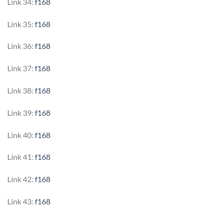
Link 34:
f168
Link 35:
f168
Link 36:
f168
Link 37:
f168
Link 38:
f168
Link 39:
f168
Link 40:
f168
Link 41:
f168
Link 42:
f168
Link 43:
f168