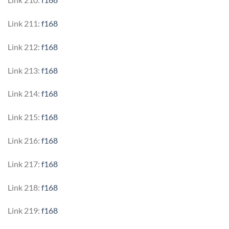
Link 211:
f168
Link 212:
f168
Link 213:
f168
Link 214:
f168
Link 215:
f168
Link 216:
f168
Link 217:
f168
Link 218:
f168
Link 219:
f168