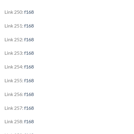
Link 250:
f168
Link 251:
f168
Link 252:
f168
Link 253:
f168
Link 254:
f168
Link 255:
f168
Link 256:
f168
Link 257:
f168
Link 258:
f168