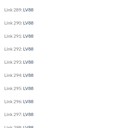
Link 289:
LV88
Link 290:
LV88
Link 291:
LV88
Link 292:
LV88
Link 293:
LV88
Link 294:
LV88
Link 295:
LV88
Link 296:
LV88
Link 297:
LV88
Link 298:
LV88