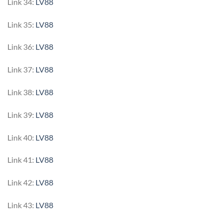
Link 34:
LV88
Link 35:
LV88
Link 36:
LV88
Link 37:
LV88
Link 38:
LV88
Link 39:
LV88
Link 40:
LV88
Link 41:
LV88
Link 42:
LV88
Link 43:
LV88