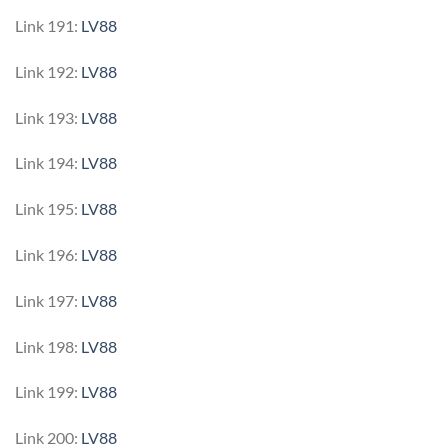
Link 191:
LV88
Link 192:
LV88
Link 193:
LV88
Link 194:
LV88
Link 195:
LV88
Link 196:
LV88
Link 197:
LV88
Link 198:
LV88
Link 199:
LV88
Link 200:
LV88