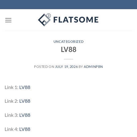
Skip
to
content
UNCATEGORIZED
LV88
POSTED ON
JULY 19, 2026
BY
ADMINPBN
Link 1:
LV88
Link 2:
LV88
Link 3:
LV88
Link 4:
LV88