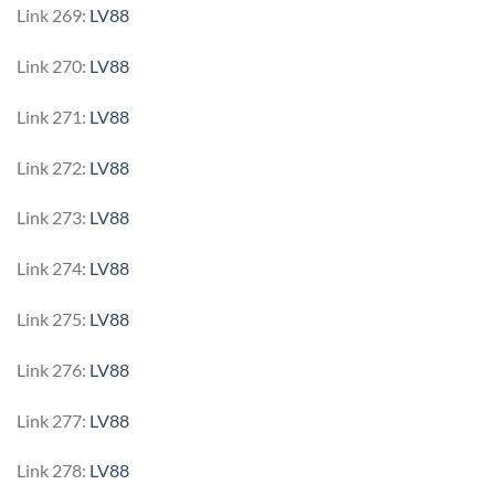
Link 269:
LV88
Link 270:
LV88
Link 271:
LV88
Link 272:
LV88
Link 273:
LV88
Link 274:
LV88
Link 275:
LV88
Link 276:
LV88
Link 277:
LV88
Link 278:
LV88