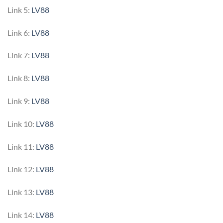
Link 5:
LV88
Link 6:
LV88
Link 7:
LV88
Link 8:
LV88
Link 9:
LV88
Link 10:
LV88
Link 11:
LV88
Link 12:
LV88
Link 13:
LV88
Link 14:
LV88