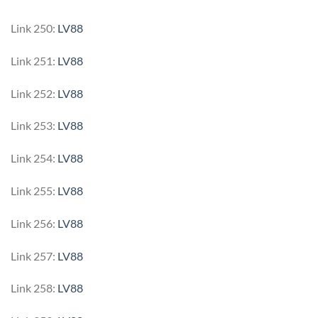
Link 250:
LV88
Link 251:
LV88
Link 252:
LV88
Link 253:
LV88
Link 254:
LV88
Link 255:
LV88
Link 256:
LV88
Link 257:
LV88
Link 258:
LV88