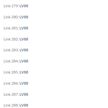
Link 279:
LV88
Link 280:
LV88
Link 281:
LV88
Link 282:
LV88
Link 283:
LV88
Link 284:
LV88
Link 285:
LV88
Link 286:
LV88
Link 287:
LV88
Link 288:
LV88