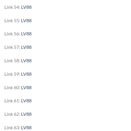
Link 54:
LV88
Link 55:
LV88
Link 56:
LV88
Link 57:
LV88
Link 58:
LV88
Link 59:
LV88
Link 60:
LV88
Link 61:
LV88
Link 62:
LV88
Link 63:
LV88