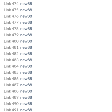
Link 474:
new88
Link 475:
new88
Link 476:
new88
Link 477:
new88
Link 478:
new88
Link 479:
new88
Link 480:
new88
Link 481:
new88
Link 482:
new88
Link 483:
new88
Link 484:
new88
Link 485:
new88
Link 486:
new88
Link 487:
new88
Link 488:
new88
Link 489:
new88
Link 490:
new88
Link 491:
new88