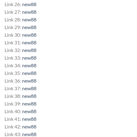
Link 26:
new88
Link 27:
new88
Link 28:
new88
Link 29:
new88
Link 30:
new88
Link 31:
new88
Link 32:
new88
Link 33:
new88
Link 34:
new88
Link 35:
new88
Link 36:
new88
Link 37:
new88
Link 38:
new88
Link 39:
new88
Link 40:
new88
Link 41:
new88
Link 42:
new88
Link 43:
new88