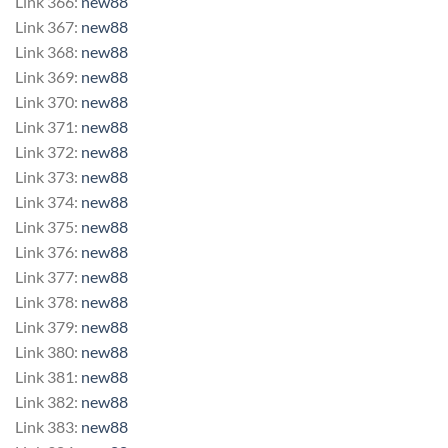
Link 366:
new88
Link 367:
new88
Link 368:
new88
Link 369:
new88
Link 370:
new88
Link 371:
new88
Link 372:
new88
Link 373:
new88
Link 374:
new88
Link 375:
new88
Link 376:
new88
Link 377:
new88
Link 378:
new88
Link 379:
new88
Link 380:
new88
Link 381:
new88
Link 382:
new88
Link 383:
new88