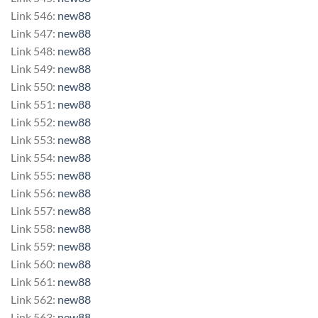
Link 546:
new88
Link 547:
new88
Link 548:
new88
Link 549:
new88
Link 550:
new88
Link 551:
new88
Link 552:
new88
Link 553:
new88
Link 554:
new88
Link 555:
new88
Link 556:
new88
Link 557:
new88
Link 558:
new88
Link 559:
new88
Link 560:
new88
Link 561:
new88
Link 562:
new88
Link 563:
new88