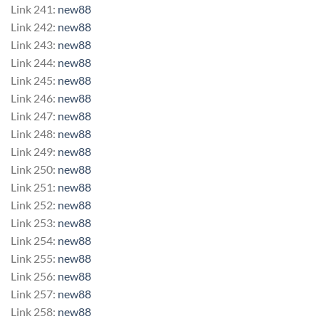
Link 241:
new88
Link 242:
new88
Link 243:
new88
Link 244:
new88
Link 245:
new88
Link 246:
new88
Link 247:
new88
Link 248:
new88
Link 249:
new88
Link 250:
new88
Link 251:
new88
Link 252:
new88
Link 253:
new88
Link 254:
new88
Link 255:
new88
Link 256:
new88
Link 257:
new88
Link 258:
new88