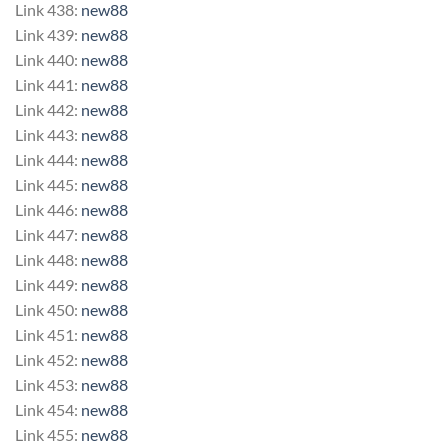
Link 438:
new88
Link 439:
new88
Link 440:
new88
Link 441:
new88
Link 442:
new88
Link 443:
new88
Link 444:
new88
Link 445:
new88
Link 446:
new88
Link 447:
new88
Link 448:
new88
Link 449:
new88
Link 450:
new88
Link 451:
new88
Link 452:
new88
Link 453:
new88
Link 454:
new88
Link 455:
new88