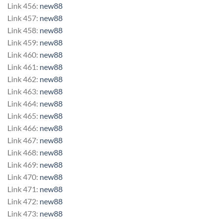
Link 456:
new88
Link 457:
new88
Link 458:
new88
Link 459:
new88
Link 460:
new88
Link 461:
new88
Link 462:
new88
Link 463:
new88
Link 464:
new88
Link 465:
new88
Link 466:
new88
Link 467:
new88
Link 468:
new88
Link 469:
new88
Link 470:
new88
Link 471:
new88
Link 472:
new88
Link 473:
new88