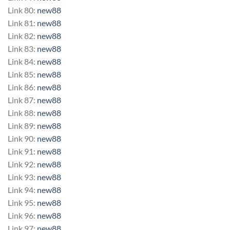
Link 80:
new88
Link 81:
new88
Link 82:
new88
Link 83:
new88
Link 84:
new88
Link 85:
new88
Link 86:
new88
Link 87:
new88
Link 88:
new88
Link 89:
new88
Link 90:
new88
Link 91:
new88
Link 92:
new88
Link 93:
new88
Link 94:
new88
Link 95:
new88
Link 96:
new88
Link 97:
new88