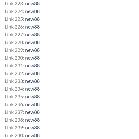
Link 223:
new88
Link 224:
new88
Link 225:
new88
Link 226:
new88
Link 227:
new88
Link 228:
new88
Link 229:
new88
Link 230:
new88
Link 231:
new88
Link 232:
new88
Link 233:
new88
Link 234:
new88
Link 235:
new88
Link 236:
new88
Link 237:
new88
Link 238:
new88
Link 239:
new88
Link 240:
new88