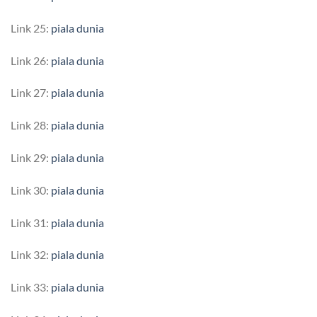
Link 25:
piala dunia
Link 26:
piala dunia
Link 27:
piala dunia
Link 28:
piala dunia
Link 29:
piala dunia
Link 30:
piala dunia
Link 31:
piala dunia
Link 32:
piala dunia
Link 33:
piala dunia