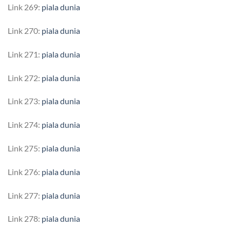
Link 269:
piala dunia
Link 270:
piala dunia
Link 271:
piala dunia
Link 272:
piala dunia
Link 273:
piala dunia
Link 274:
piala dunia
Link 275:
piala dunia
Link 276:
piala dunia
Link 277:
piala dunia
Link 278:
piala dunia