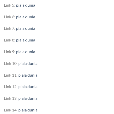
Link 5:
piala dunia
Link 6:
piala dunia
Link 7:
piala dunia
Link 8:
piala dunia
Link 9:
piala dunia
Link 10:
piala dunia
Link 11:
piala dunia
Link 12:
piala dunia
Link 13:
piala dunia
Link 14:
piala dunia