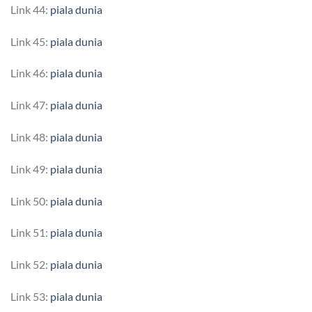
Link 44:
piala dunia
Link 45:
piala dunia
Link 46:
piala dunia
Link 47:
piala dunia
Link 48:
piala dunia
Link 49:
piala dunia
Link 50:
piala dunia
Link 51:
piala dunia
Link 52:
piala dunia
Link 53:
piala dunia