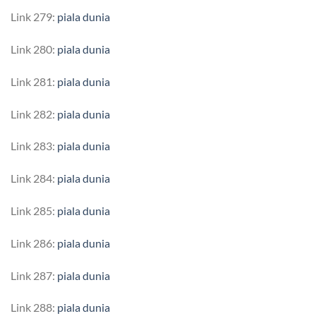
Link 279:
piala dunia
Link 280:
piala dunia
Link 281:
piala dunia
Link 282:
piala dunia
Link 283:
piala dunia
Link 284:
piala dunia
Link 285:
piala dunia
Link 286:
piala dunia
Link 287:
piala dunia
Link 288:
piala dunia