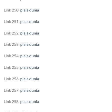
Link 250:
piala dunia
Link 251:
piala dunia
Link 252:
piala dunia
Link 253:
piala dunia
Link 254:
piala dunia
Link 255:
piala dunia
Link 256:
piala dunia
Link 257:
piala dunia
Link 258:
piala dunia