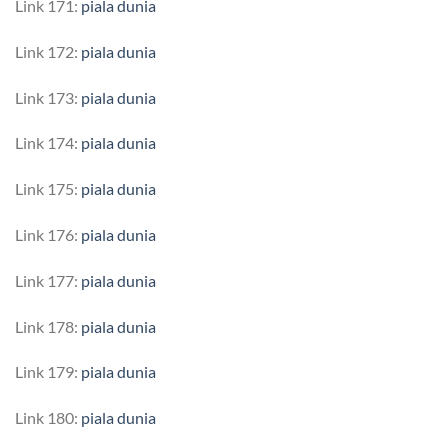
Link 171:
piala dunia
Link 172:
piala dunia
Link 173:
piala dunia
Link 174:
piala dunia
Link 175:
piala dunia
Link 176:
piala dunia
Link 177:
piala dunia
Link 178:
piala dunia
Link 179:
piala dunia
Link 180:
piala dunia