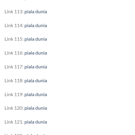
Link 113:
piala dunia
Link 114:
piala dunia
Link 115:
piala dunia
Link 116:
piala dunia
Link 117:
piala dunia
Link 118:
piala dunia
Link 119:
piala dunia
Link 120:
piala dunia
Link 121:
piala dunia