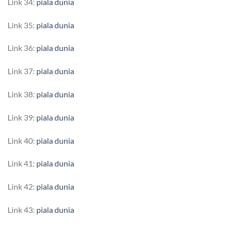
Link 34:
piala dunia
Link 35:
piala dunia
Link 36:
piala dunia
Link 37:
piala dunia
Link 38:
piala dunia
Link 39:
piala dunia
Link 40:
piala dunia
Link 41:
piala dunia
Link 42:
piala dunia
Link 43:
piala dunia