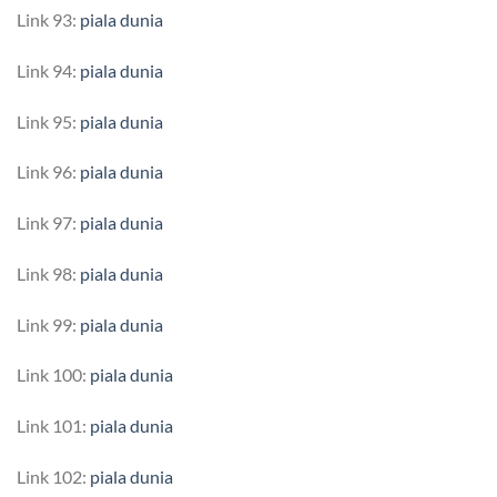
Link 93:
piala dunia
Link 94:
piala dunia
Link 95:
piala dunia
Link 96:
piala dunia
Link 97:
piala dunia
Link 98:
piala dunia
Link 99:
piala dunia
Link 100:
piala dunia
Link 101:
piala dunia
Link 102:
piala dunia